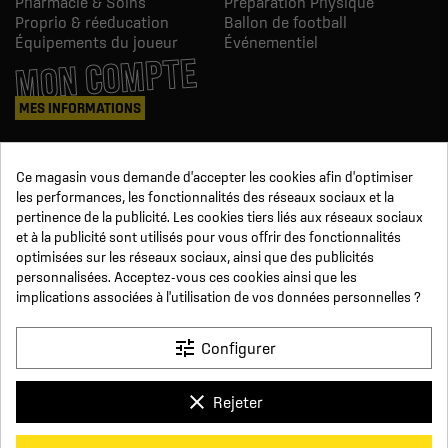
Pharmacie & Soins
Préparation Physique
Proprio & réeducation
Ballon de football
Équipements du joueur
Événementiel
MON COMPTE
MES INFORMATIONS
Mes commandes
Ce magasin vous demande d'accepter les cookies afin d'optimiser
Avoirs
les performances, les fonctionnalités des réseaux sociaux et la
Informations
pertinence de la publicité. Les cookies tiers liés aux réseaux sociaux
Suivi de commande
et à la publicité sont utilisés pour vous offrir des fonctionnalités
Devenez revendeur
NOUS SUIVRE
optimisées sur les réseaux sociaux, ainsi que des publicités
personnalisées. Acceptez-vous ces cookies ainsi que les
implications associées à l'utilisation de vos données personnelles ?
SUR LES RÉSEAUX
tune
Configurer
Facebook
YouTube
Instagram
LinkedIn
clear
Rejeter
x
Click For Foot