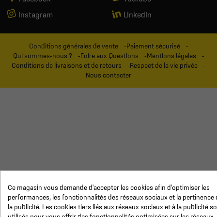
Instagram
LinkedIn
Conditions générales de vente
Paiement sécurisé
Qui sommes-nous ?
Foire aux Questions
Mentions légales
Conditions de livraisons et de retours
Respect de la vie privée
Nous contacter
Ce magasin vous demande d'accepter les cookies afin d'optimiser les
performances, les fonctionnalités des réseaux sociaux et la pertinence 
la publicité. Les cookies tiers liés aux réseaux sociaux et à la publicité s
utilisés pour vous offrir des fonctionnalités optimisées sur les réseaux