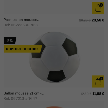
Pack ballon mousse...
23,58 €
26,20 €
Ref: 067236-a-1458
-5%
RUPTURE DE STOCK
Ballon mousse 21 cm -...
11,88 €
12,50 €
Ref: 067210-a-1447