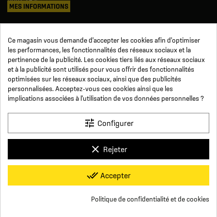
MES INFORMATIONS
Mes commandes
Ce magasin vous demande d'accepter les cookies afin d'optimiser
Avoirs
les performances, les fonctionnalités des réseaux sociaux et la
Informations
pertinence de la publicité. Les cookies tiers liés aux réseaux sociaux
Suivi de commande
et à la publicité sont utilisés pour vous offrir des fonctionnalités
Devenez revendeur
NOUS SUIVRE
optimisées sur les réseaux sociaux, ainsi que des publicités
personnalisées. Acceptez-vous ces cookies ainsi que les
implications associées à l'utilisation de vos données personnelles ?
SUR LES RÉSEAUX
tune
Configurer
Facebook
YouTube
Instagram
LinkedIn
clear
Rejeter
x
Click For Foot
done_all
Accepter
4.7
Conditions générales de vente
Paiement sécurisé
Qui sommes-nous ?
Foire aux Questions
Mentions légales
Basé sur
16
avis
Conditions de livraisons et de retours
Respect de la vie privée
Politique de confidentialité et de cookies
Nous contacter
group_work
Consentement aux cookies