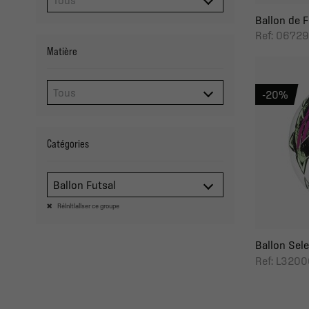
Ballon de F
Ref: 06729
Matière
-20%
Catégories
Ballon Futsal
Réinitialiser ce groupe
Ballon Selec
Ref: L320