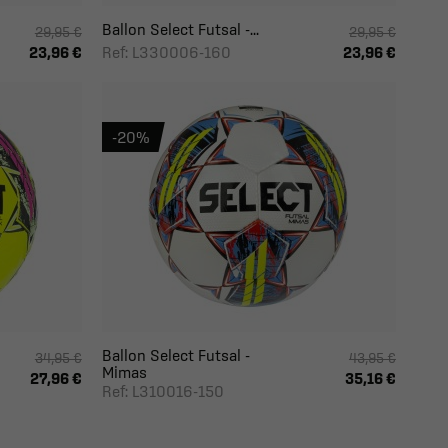
Ballon Select Futsal -...
29,95 €
29,95 €
Ref: L330006-160
23,96 €
23,96 €
-20%
Ballon Select Futsal -
34,95 €
43,95 €
Mimas
27,96 €
35,16 €
Ref: L310016-150