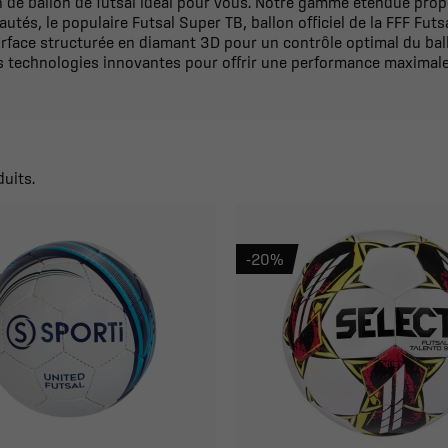
n de ballon de futsal idéal pour vous. Notre gamme étendue prop
tés, le populaire Futsal Super TB, ballon officiel de la FFF Futs
urface structurée en diamant 3D pour un contrôle optimal du ba
s technologies innovantes pour offrir une performance maximale 
duits.
-20%