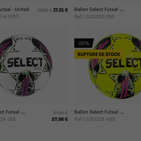
utsal - United
Ballon Select Futsal -...
17,01 €
17,90 €
1-a-1465
Ref: L330006-150
-20%
RUPTURE DE STOCK
t Futsal -...
Ballon Select Futsal -...
34,95 €
008-198
Ref: L320008-580
27,96 €