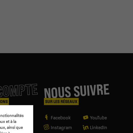
COMPTE
NOUS SUIVRE
IONS
SUR LES RÉSEAUX
nctionnalités
es
Facebook
YouTube
ux et à la
Instagram
LinkedIn
aux, ainsi que