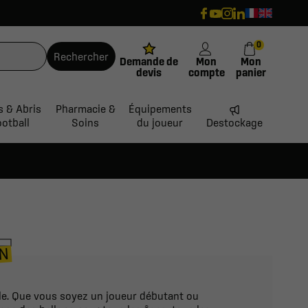
0
Rechercher
Demande de
Mon
Mon
devis
compte
panier
s & Abris
Pharmacie &
Équipements
ootball
Soins
du joueur
Destockage
L
ON
le. Que vous soyez un joueur débutant ou