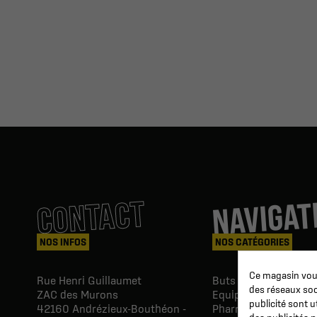
NAVIGAT
CONTACT
NOS INFOS
NOS CATÉGORIES
Ce magasin vous
Rue Henri Guillaumet
Buts & Abris football
des réseaux soci
ZAC des Murons
Equipements du Clu
publicité sont u
42160
Andrézieux-Bouthéon -
Pharmacie & Soins