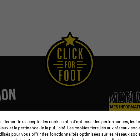
MON 
ION
MES INFORMAT
 demande d'accepter les cookies afin d'optimiser les performances, les fo
Coaching & Arbitrage
Mes command
aux et la pertinence de la publicité. Les cookies tiers liés aux réseaux socia
b
Matériel d'entrainement
Avoirs
tilisés pour vous offrir des fonctionnalités optimisées sur les réseaux soci
Préparation Physique
Informations