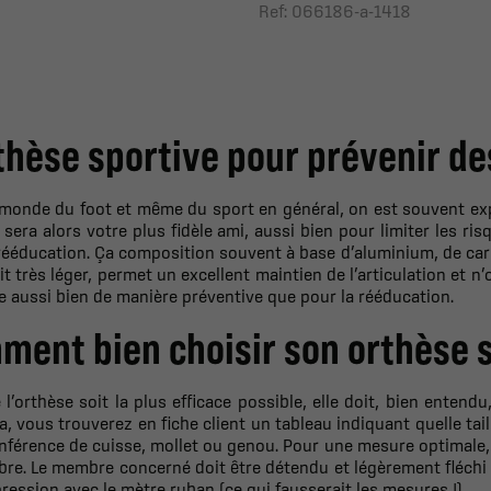
Ref: 066186-a-1418
thèse sportive pour prévenir de
monde du foot et même du sport en général, on est souvent expo
 sera alors votre plus fidèle ami, aussi bien pour limiter les r
rééducation. Ça composition souvent à base d’aluminium, de carb
it très léger, permet un excellent maintien de l’articulation et
se aussi bien de manière préventive que pour la rééducation.
ment bien choisir son orthèse s
 l’orthèse soit la plus efficace possible, elle doit, bien entendu
a, vous trouverez en fiche client un tableau indiquant quelle tai
nférence de cuisse, mollet ou genou. Pour une mesure optimale
e. Le membre concerné doit être détendu et légèrement fléchi lor
ession avec le mètre ruban (ce qui fausserait les mesures !).