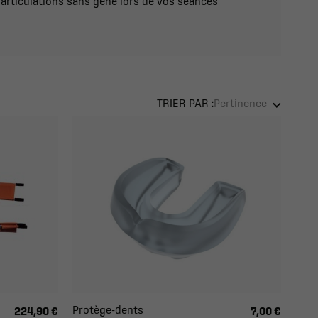
 articulations sans gêne lors de vos séances
TRIER PAR :
Pertinence
Protège-dents
224,90 €
7,00 €