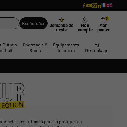
0
Rechercher
Demande de
Mon
Mon
devis
compte
panier
s & Abris
Pharmacie &
Équipements
ootball
Soins
du joueur
Destockage
EUR
LECTION
sionnels. Les orthèses pour la pratique du