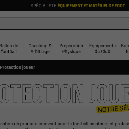
SPÉCIALISTE
ÉQUIPEMENT ET MATÉRIEL DE FOOT
Ballon de
Coaching &
Préparation
Equipements
But
football
Arbitrage
Physique
du Club
f
Protection joueur
OTECTION JOU
NOTRE SÉ
ection de produits innovant pour le football amateurs et profes