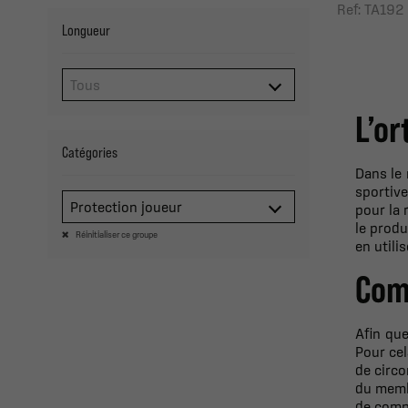
Ref: TA192
Longueur
L’or
Catégories
Dans le 
sportive
Protection joueur
pour la 
le produ
Réinitialiser ce groupe
en utili
Com
Afin que
Pour cel
de circo
du membr
de compr