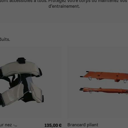
 sont accessibles à tous. Protégez votre corps ou maintenez vos
d’entrainement.
duits.
 nez -...
Brancard pliant
135,00 €