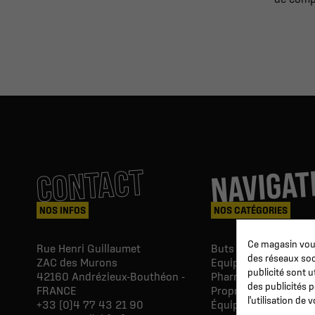
NAVIGAT
CONTACT
NOS INFOS
NOS CATÉGORIES
Ce magasin vous
Rue Henri Guillaumet
Buts & Abris football
des réseaux soci
ZAC des Murons
Equipements du Clu
publicité sont u
42160
Andrézieux-Bouthéon -
Pharmacie & Soins
des publicités 
FRANCE
Proprio & réeducatio
l'utilisation de
+33 (0)4 77 43 21 90
Équipements du joue