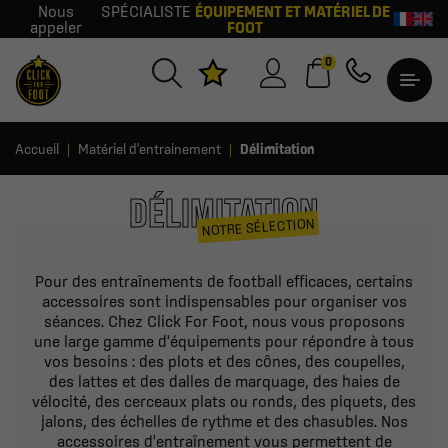
Nous
SPÉCIALISTE
ÉQUIPEMENT ET MATÉRIEL DE
appeler
FOOT
0
Accueil
Matériel d'entrainement
Délimitation
DÉLIMITATION
NOTRE SÉLECTION
Pour des entraînements de football efficaces, certains
accessoires sont indispensables pour organiser vos
séances. Chez Click For Foot, nous vous proposons
une large gamme d'équipements pour répondre à tous
vos besoins : des plots et des cônes, des coupelles,
des lattes et des dalles de marquage, des haies de
vélocité, des cerceaux plats ou ronds, des piquets, des
jalons, des échelles de rythme et des chasubles. Nos
accessoires d'entraînement vous permettent de