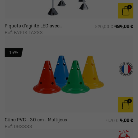
Piquets d'agilité LED avec...
494,00 €
520,00 €
Ref: FA148-TA288
-15%
Cône PVC - 30 cm - Multijeux
4,00 €
4,70 €
Ref: 063333