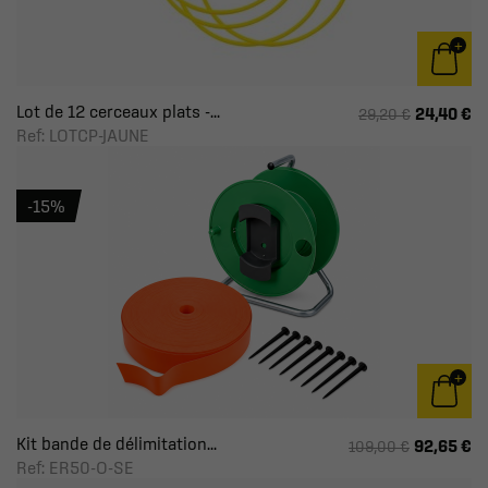
Lot de 12 cerceaux plats -...
24,40 €
29,20 €
Ref: LOTCP-JAUNE
-15%
Kit bande de délimitation...
92,65 €
109,00 €
Ref: ER50-O-SE