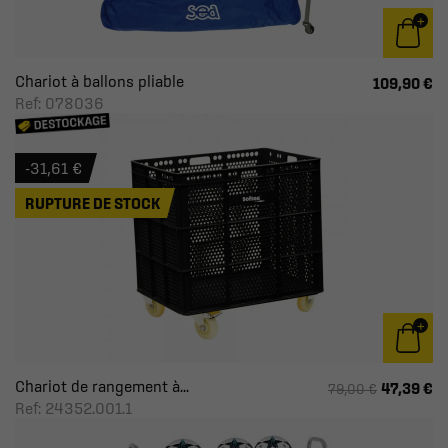
Chariot à ballons pliable
109,90 €
Ref: 078036
-31,61 €
RUPTURE DE STOCK
Chariot de rangement à...
47,39 €
79,00 €
Ref: 24352.001.1