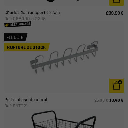
Chariot de transport terrain
299,90 €
Ref: 068009-a-2245
-11,60 €
RUPTURE DE STOCK
Porte-chasuble mural
13,40 €
25,00 €
Ref: ENT021