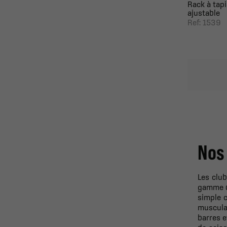
Rack à tap
ajustable
Ref: 1539
Nos 
Les club
gamme d’
simple c
muscula
barres e