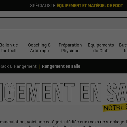
SPÉCIALISTE
ÉQUIPEMENT ET MATÉRIEL DE FOOT
Ballon de
Coaching &
Préparation
Equipements
But
football
Arbitrage
Physique
du Club
f
Rack & Rangement
Rangement en salle
GEMENT EN S
NOTRE 
e musculation, voici une catégorie dédiée aux racks de stockage. 