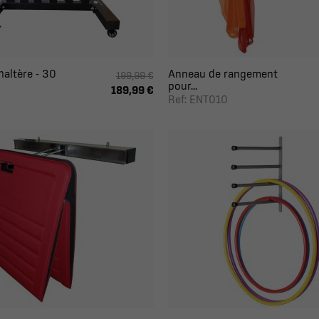
altère - 30
Anneau de rangement
199,99 €
pour...
189,99 €
Ref: ENT010