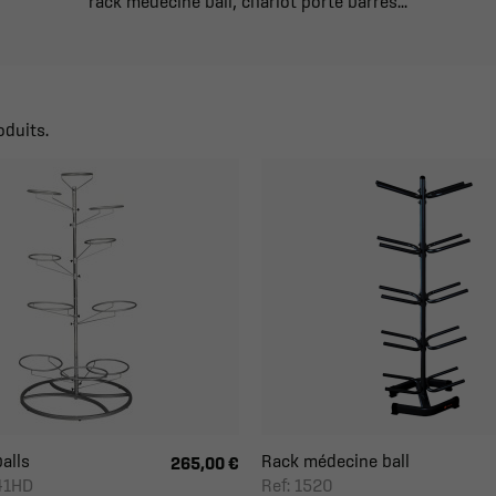
rack médecine ball, chariot porte barres...
oduits.
alls
Rack médecine ball
265,00 €
41HD
Ref: 1520