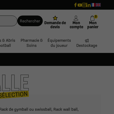
0
Rechercher
Demande de
Mon
Mon
devis
compte
panier
s & Abris
Pharmacie &
Équipements
ootball
Soins
du joueur
Destockage
ALLE
SÉLECTION
Rack de gymball ou swissball, Rack wall ball,