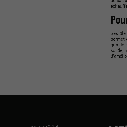
de saiso
échauff
Pour
Ses bie
permet é
que de s
solide,
d'amélio