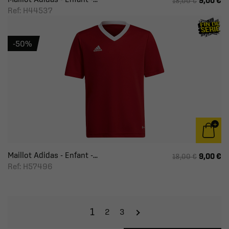
9,00 €
18,00 €
Ref: H44537
-50%
Maillot Adidas - Enfant -...
9,00 €
18,00 €
Ref: H57496
1
2
3