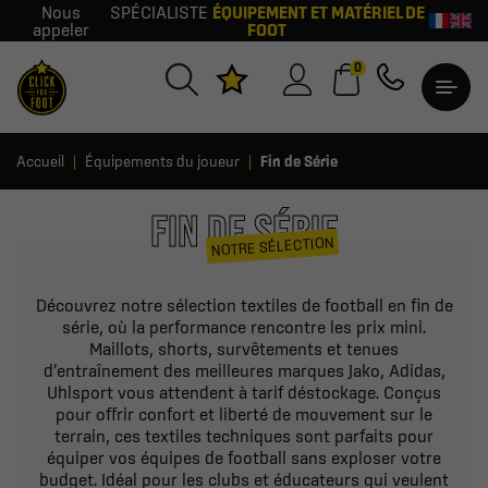
Nous
SPÉCIALISTE
ÉQUIPEMENT ET MATÉRIEL DE
appeler
FOOT
0
Accueil
Équipements du joueur
Fin de Série
FIN DE SÉRIE
NOTRE SÉLECTION
Découvrez notre sélection textiles de football en fin de
série, où la performance rencontre les prix mini.
Maillots, shorts, survêtements et tenues
d’entraînement des meilleures marques Jako, Adidas,
Uhlsport vous attendent à tarif déstockage. Conçus
pour offrir confort et liberté de mouvement sur le
terrain, ces textiles techniques sont parfaits pour
équiper vos équipes de football sans exploser votre
budget. Idéal pour les clubs et éducateurs qui veulent