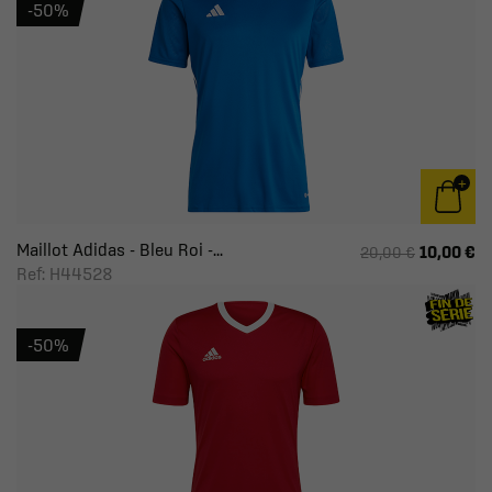
-50%
Maillot Adidas - Bleu Roi -...
10,00 €
20,00 €
Ref: H44528
-50%