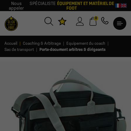
Nous
SPÉCIALISTE
ÉQUIPEMENT ET MATÉRIEL DE
appeler
FOOT
0
Accueil
Coaching & Arbitrage
Equipement du coach
Sac de transport
Porte-document arbitres & dirigeants