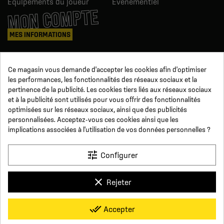
Équipements du joueur
Événementiel
MON COMPTE
MES INFORMATIONS
Mes commandes
Ce magasin vous demande d'accepter les cookies afin d'optimiser
Avoirs
les performances, les fonctionnalités des réseaux sociaux et la
Informations
pertinence de la publicité. Les cookies tiers liés aux réseaux sociaux
Suivi de commande
et à la publicité sont utilisés pour vous offrir des fonctionnalités
Devenez revendeur
NOUS SUIVRE
optimisées sur les réseaux sociaux, ainsi que des publicités
personnalisées. Acceptez-vous ces cookies ainsi que les
implications associées à l'utilisation de vos données personnelles ?
SUR LES RÉSEAUX
tune
Configurer
Facebook
YouTube
Instagram
LinkedIn
clear
Rejeter
x
Click For Foot
done_all
Accepter
4.7
Conditions générales de vente
Paiement sécurisé
Qui sommes-nous ?
Foire aux Questions
Mentions légales
Basé sur
16
avis