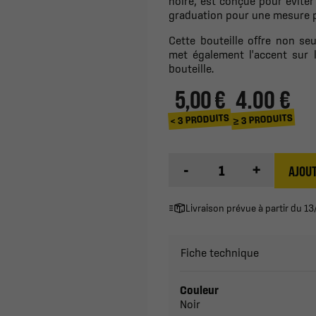
noire, est conçue pour éviter
graduation pour une mesure p
Cette bouteille offre non seu
met également l'accent sur 
bouteille.
5,00 €
4.00 €
≥ 3 PRODUITS
< 3 PRODUITS
-
+
AJOUT
Livraison prévue à partir du 
Fiche technique
Couleur
Noir