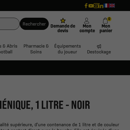
0
Rechercher
Demande de
Mon
Mon
devis
compte
panier
s & Abris
Pharmacie &
Équipements
ootball
Soins
du joueur
Destockage
ÉNIQUE, 1 LITRE - NOIR
alité supérieure, d'une contenance de 1 litre et de couleur