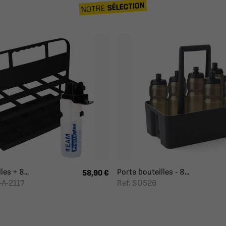
SÉLECTION
NOTRE
es + 8...
Porte bouteilles - 8...
58,90 €
-A-2117
Ref: SO526