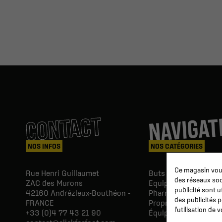
NAVIGAT
CONTACT
NOS INFOS
NOS CATÉGORIES
Ce magasin vous
Rue Henri Guillaumet
Buts & Abris football
des réseaux soci
ZAC des Murons
Equipements du Clu
publicité sont u
42160
Andrézieux-Bouthéon -
Pharmacie & Soins
des publicités 
FRANCE
Proprio & réeducatio
l'utilisation de
+33 (0)4 77 43 21 90
Équipements du joue