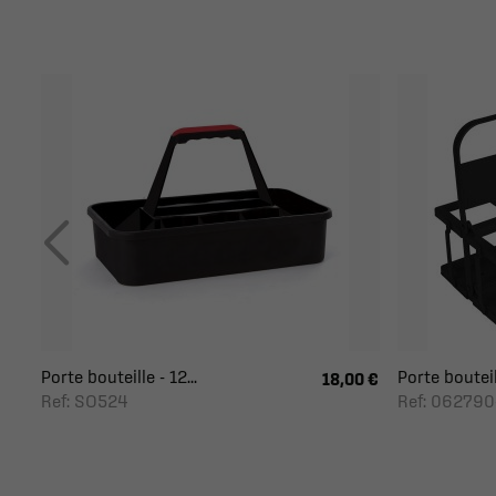
Porte bouteille - 12...
Porte bouteill
18,00 €
Ref: SO524
Ref: 062790