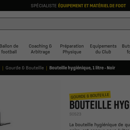
SPÉCIALISTE
ÉQUIPEMENT ET MATÉRIEL DE FOOT
Ballon de
Coaching &
Préparation
Equipements
But
football
Arbitrage
Physique
du Club
f
Gourde & Bouteille
Bouteille hygiénique, 1 litre - Noir
GOURDE & BOUTEILLE
BOUTEILLE HYGI
SO523
La bouteille hygiénique de qu