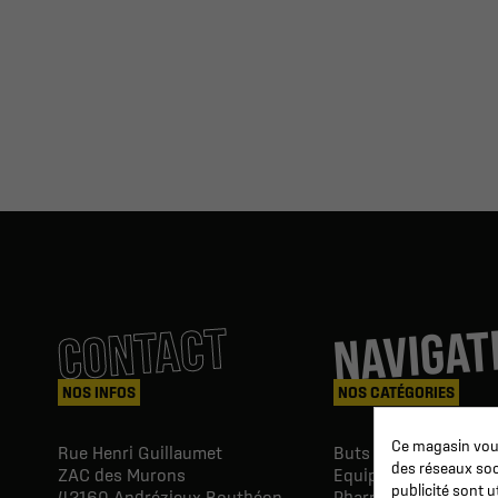
NAVIGAT
CONTACT
NOS INFOS
NOS CATÉGORIES
Ce magasin vous
Rue Henri Guillaumet
Buts & Abris football
des réseaux soci
ZAC des Murons
Equipements du Clu
publicité sont u
42160
Andrézieux-Bouthéon -
Pharmacie & Soins