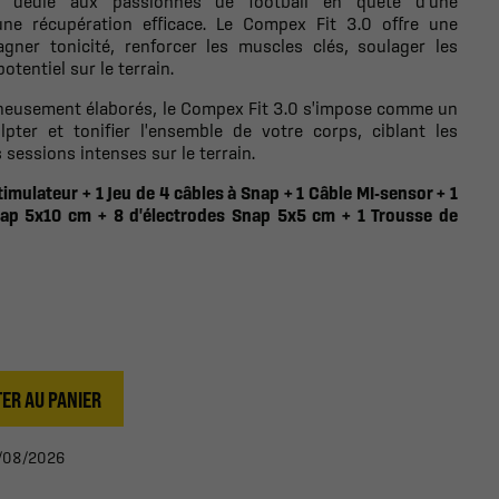
teur dédié aux passionnés de football en quête d'une
une récupération efficace. Le Compex Fit 3.0 offre une
gner tonicité, renforcer les muscles clés, soulager les
otentiel sur le terrain.
eusement élaborés, le Compex Fit 3.0 s'impose comme un
lpter et tonifier l'ensemble de votre corps, ciblant les
 sessions intenses sur le terrain.
imulateur + 1 Jeu de 4 câbles à Snap + 1 Câble MI-sensor + 1
nap 5x10 cm + 8 d'électrodes Snap 5x5 cm + 1 Trousse de
ER AU PANIER
12/08/2026