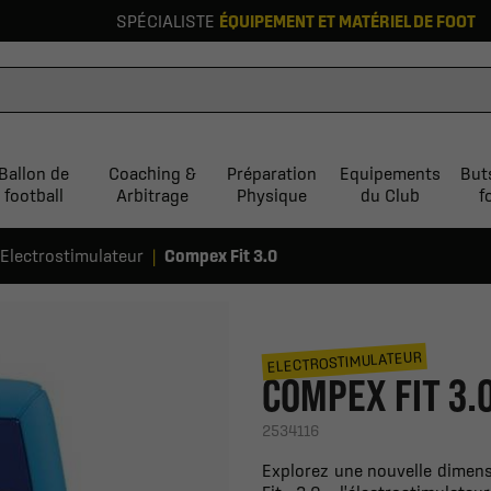
SPÉCIALISTE
ÉQUIPEMENT ET MATÉRIEL DE FOOT
Ballon de
Coaching &
Préparation
Equipements
But
football
Arbitrage
Physique
du Club
f
Electrostimulateur
Compex Fit 3.0
ELECTROSTIMULATEUR
COMPEX FIT 3.
2534116
Explorez une nouvelle dimens