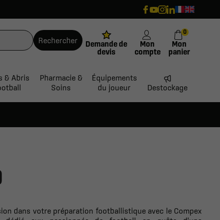
0
Rechercher
Demande de
Mon
Mon
devis
compte
panier
s & Abris
Pharmacie &
Équipements
ootball
Soins
du joueur
Destockage
0
ion dans votre préparation footballistique avec le Compex