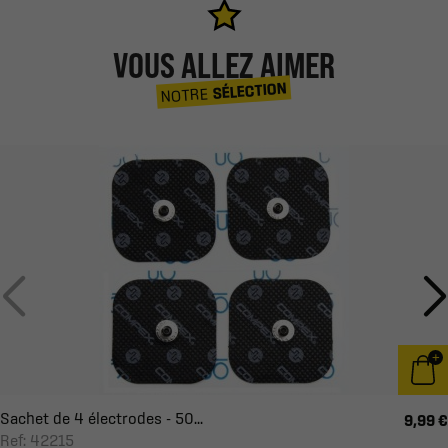
VOUS ALLEZ AIMER
SÉLECTION
NOTRE
Sachet de 4 électrodes - 50...
9,99 €
Ref: 42215