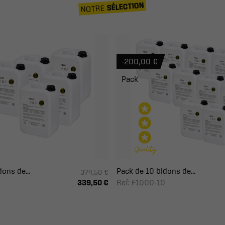
SÉLECTION
NOTRE
-200,00 €
Pack
ons de...
Pack de 10 bidons de...
374,50 €
Ref: F1000-10
339,50 €