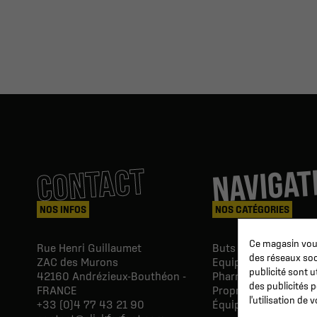
NAVIGAT
CONTACT
NOS INFOS
NOS CATÉGORIES
Ce magasin vous
Rue Henri Guillaumet
Buts & Abris football
des réseaux soci
ZAC des Murons
Equipements du Clu
publicité sont u
42160
Andrézieux-Bouthéon -
Pharmacie & Soins
des publicités 
FRANCE
Proprio & réeducatio
l'utilisation de
+33 (0)4 77 43 21 90
Équipements du joue