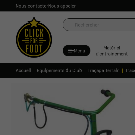
Nous contacter
Nous appeler
Matériel
Menu
d'entrainement
Accueil
Equipements du Club
Traçage Terrain
Trac