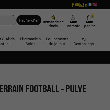
0
Rechercher
Demande de
Mon
Mon
devis
compte
panier
s & Abris
Pharmacie &
Équipements
ootball
Soins
du joueur
Destockage
ERRAIN FOOTBALL - PULVE