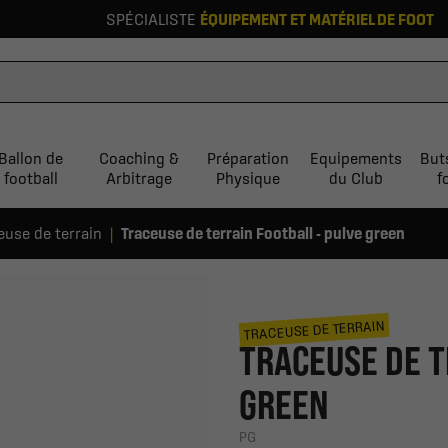
SPÉCIALISTE
ÉQUIPEMENT ET MATÉRIEL DE FOOT
Ballon de
Coaching &
Préparation
Equipements
But
football
Arbitrage
Physique
du Club
f
euse de terrain
Traceuse de terrain Football - pulve green
TRACEUSE DE TERRAIN
TRACEUSE DE T
GREEN
PG