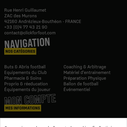
Rue Henri Guillaumet
ZAC des Murons
42160
Andrézieux-Bouthéon - FRANCE
+33 (0)4 77 43 21 90
contact@clickforfoot.com
NAVIGATION
NOS CATÉGORIES
Buts & Abris football
Coaching & Arbitrage
Equipements du Club
Matériel d'entrainement
Pharmacie & Soins
Préparation Physique
Proprio & réeducation
Ballon de football
Équipements du joueur
Événementiel
MON COMPTE
MES INFORMATIONS
Mes commandes