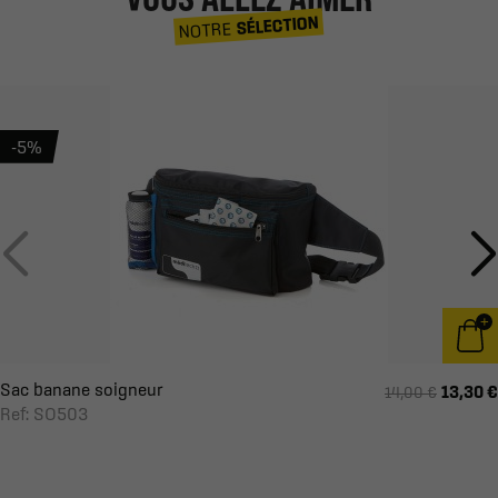
SÉLECTION
NOTRE
-5%
Sac banane soigneur
13,30 €
14,00 €
Ref: SO503