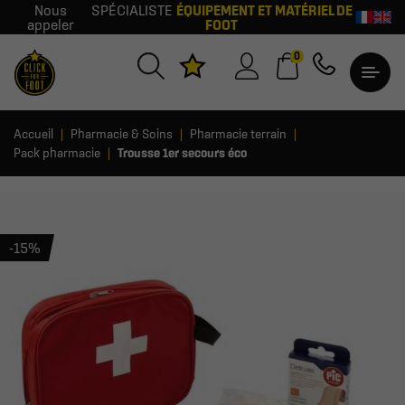
Nous
SPÉCIALISTE
ÉQUIPEMENT ET MATÉRIEL DE
appeler
FOOT
0
Accueil
Pharmacie & Soins
Pharmacie terrain
Pack pharmacie
Trousse 1er secours éco
-15%