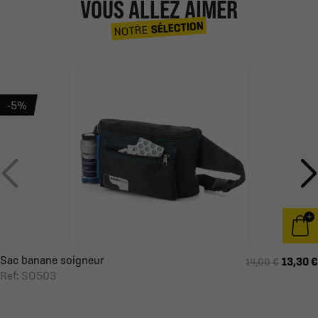
VOUS ALLEZ AIMER
SÉLECTION
NOTRE
-5%
Sac banane soigneur
13,30 €
14,00 €
Ref: SO503