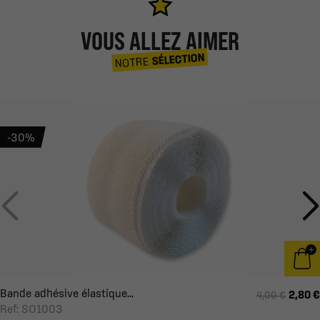
VOUS ALLEZ AIMER
SÉLECTION
NOTRE
-30%
Bande adhésive élastique...
2,80 €
4,00 €
Ref: SO1003