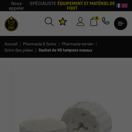
Nous
SPÉCIALISTE
ÉQUIPEMENT ET MATÉRIEL DE
appeler
FOOT
0
Accueil
Pharmacie & Soins
Pharmacie terrain
Soins des plaies
Sachet de 40 tampons nasaux