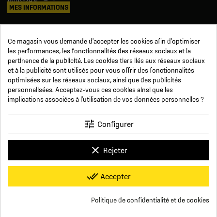
MES INFORMATIONS
Mes commandes
Ce magasin vous demande d'accepter les cookies afin d'optimiser
Avoirs
les performances, les fonctionnalités des réseaux sociaux et la
Informations
pertinence de la publicité. Les cookies tiers liés aux réseaux sociaux
Suivi de commande
et à la publicité sont utilisés pour vous offrir des fonctionnalités
Devenez revendeur
NOUS SUIVRE
optimisées sur les réseaux sociaux, ainsi que des publicités
personnalisées. Acceptez-vous ces cookies ainsi que les
implications associées à l'utilisation de vos données personnelles ?
SUR LES RÉSEAUX
tune
Configurer
Facebook
YouTube
Instagram
LinkedIn
clear
Rejeter
x
Click For Foot
done_all
Accepter
4.7
Conditions générales de vente
Paiement sécurisé
Qui sommes-nous ?
Foire aux Questions
Mentions légales
Basé sur
16
avis
Conditions de livraisons et de retours
Respect de la vie privée
Politique de confidentialité et de cookies
Nous contacter
group_work
Consentement aux cookies