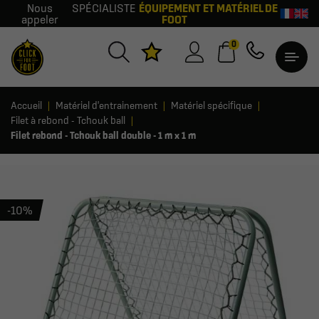
Nous
SPÉCIALISTE
ÉQUIPEMENT ET MATÉRIEL DE
appeler
FOOT
0
Accueil
Matériel d'entrainement
Matériel spécifique
Filet à rebond - Tchouk ball
Filet rebond - Tchouk ball double - 1 m x 1 m
-10%