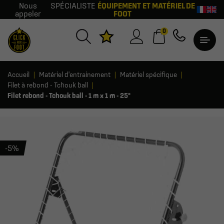
Nous
SPÉCIALISTE
ÉQUIPEMENT ET MATÉRIEL DE
appeler
FOOT
0
Accueil
Matériel d'entrainement
Matériel spécifique
Filet à rebond - Tchouk ball
Filet rebond - Tchouk ball - 1 m x 1 m - 25°
-5%