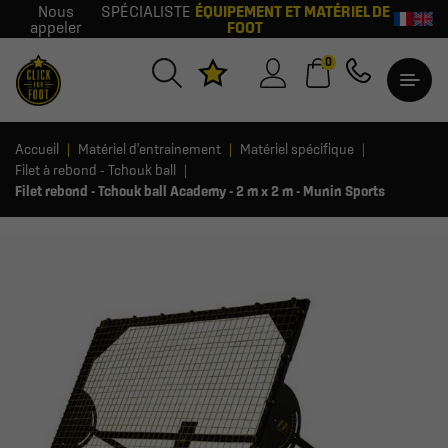
Nous
SPÉCIALISTE
ÉQUIPEMENT ET MATÉRIEL DE
appeler
FOOT
0
Accueil
Matériel d'entrainement
Matériel spécifique
Filet à rebond - Tchouk ball
Filet rebond - Tchouk ball Academy - 2 m x 2 m - Munin Sports