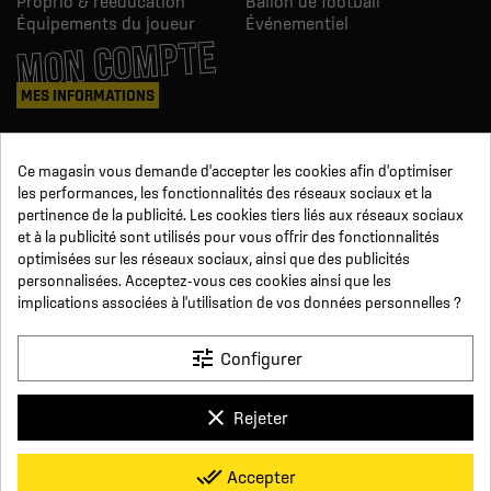
Proprio & réeducation
Ballon de football
Équipements du joueur
Événementiel
MON COMPTE
MES INFORMATIONS
Mes commandes
Ce magasin vous demande d'accepter les cookies afin d'optimiser
Avoirs
les performances, les fonctionnalités des réseaux sociaux et la
Informations
pertinence de la publicité. Les cookies tiers liés aux réseaux sociaux
Suivi de commande
et à la publicité sont utilisés pour vous offrir des fonctionnalités
Devenez revendeur
NOUS SUIVRE
optimisées sur les réseaux sociaux, ainsi que des publicités
personnalisées. Acceptez-vous ces cookies ainsi que les
implications associées à l'utilisation de vos données personnelles ?
SUR LES RÉSEAUX
tune
Configurer
Facebook
YouTube
Instagram
LinkedIn
clear
Rejeter
x
Click For Foot
done_all
Accepter
4.7
Conditions générales de vente
Paiement sécurisé