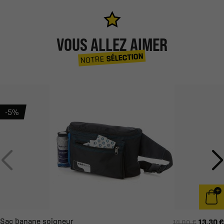
VOUS ALLEZ AIMER
SÉLECTION
NOTRE
-5%
Sac banane soigneur
13,30 €
14,00 €