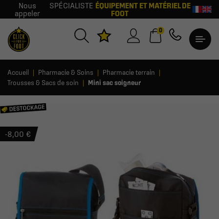
Nous
SPÉCIALISTE
ÉQUIPEMENT ET MATÉRIEL DE
appeler
FOOT
0
Accueil
Pharmacie & Soins
Pharmacie terrain
Trousses & Sacs de soin
Mini sac soigneur
-8,00 €