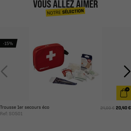
VOUS ALLEZ AIMER
SÉLECTION
NOTRE
-15%
Trousse 1er secours éco
20,40 €
24,00 €
Ref: SO501