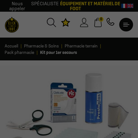
Nous
SPÉCIALISTE
ÉQUIPEMENT ET MATÉRIEL DE
appeler
FOOT
0
Accueil
Pharmacie & Soins
Pharmacie terrain
Pack pharmacie
Kit pour 1er secours