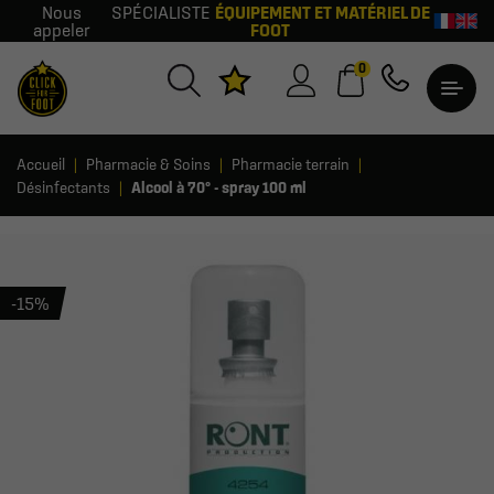
Nous
SPÉCIALISTE
ÉQUIPEMENT ET MATÉRIEL DE
appeler
FOOT
0
Accueil
Pharmacie & Soins
Pharmacie terrain
Désinfectants
Alcool à 70° - spray 100 ml
-15%