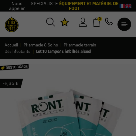
Nous
SPÉCIALISTE
ÉQUIPEMENT ET MATÉRIEL DE
appeler
FOOT
0
Accueil
Pharmacie & Soins
Pharmacie terrain
Désinfectants
Lot 10 tampons imbibés alcool
-2,35 €