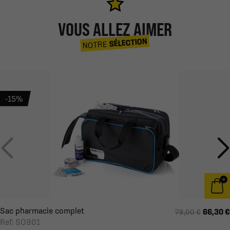
VOUS ALLEZ AIMER
SÉLECTION
NOTRE
-15%
Sac pharmacie complet
66,30 €
78,00 €
Ref: SO901