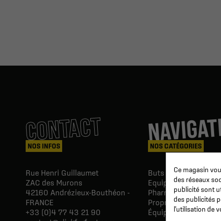
NAVIGAT
CONTACT
NOS INFOS
NOS CATÉGORIES
Ce magasin vous
Rue Henri Guillaumet
Buts & Abris football
des réseaux soci
ZAC des Murons
Equipements du Clu
publicité sont u
42160
Andrézieux-Bouthéon -
Pharmacie & Soins
des publicités 
FRANCE
Proprio & réeducatio
l'utilisation de
+33 (0)4 77 43 21 90
Équipements du joue