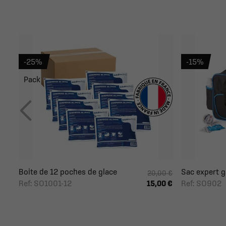
-25%
-15%
Pack
Boite de 12 poches de glace
Sac expert g
20,00 €
Ref: SO1001-12
Ref: SO902
15,00 €