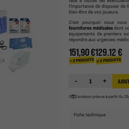
face à toutes les éventuali
l'importance de disposer de 
bien-être de vos joueurs.
C'est pourquoi nous vous
fournitures médicales
dont vo
équipements de premiers so
répondre aux urgences médical
151,90 €
129.12 €
≥ 2 PRODUITS
< 2 PRODUITS
-
+
AJOUT
Livraison prévue à partir du 
Fiche technique