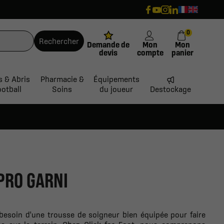
0
Rechercher
Demande de
Mon
Mon
devis
compte
panier
s & Abris
Pharmacie &
Équipements
ootball
Soins
du joueur
Destockage
PRO GARNI
besoin d'une trousse de soigneur bien équipée pour faire