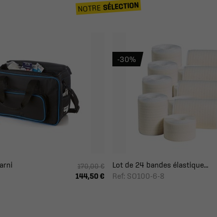
SÉLECTION
NOTRE
-30%
arni
Lot de 24 bandes élastique...
170,00 €
Ref: SO100-6-8
144,50 €