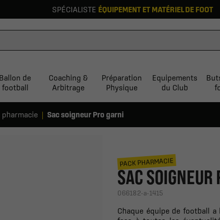
SPÉCIALISTE
ÉQUIPEMENT ET MATÉRIEL DE FOOT
Ballon de
Coaching &
Préparation
Equipements
But
football
Arbitrage
Physique
du Club
f
 pharmacie
Sac soigneur Pro garni
PACK PHARMACIE
SAC SOIGNEUR 
066182-a-1415
Chaque équipe de football a 