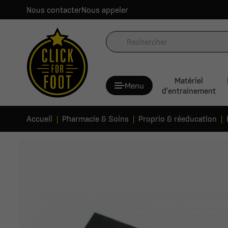
Nous contacter
Nous appeler
Matériel
Menu
d'entrainement
Accueil
Pharmacie & Soins
Proprio & réeducation