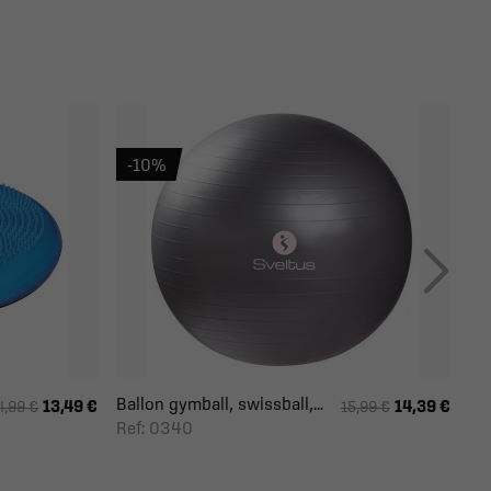
-10%
Ballon gymball, swissball,...
13,49 €
14,39 €
4,99 €
15,99 €
Ref: 0340