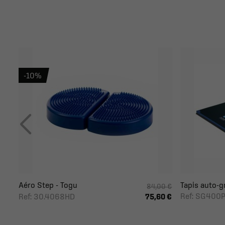
-10%
Aéro Step - Togu
Tapis auto-gr
84,00 €
Ref: SG400
Ref: 30.4068HD
75,60 €