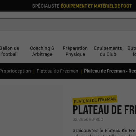
SPÉCIALISTE
ÉQUIPEMENT ET MATÉRIEL DE FOOT
Ballon de
Coaching &
Préparation
Equipements
But
football
Arbitrage
Physique
du Club
f
Proprioception
Plateau de Freeman
Plateau de Freeman - Rec
PLATEAU DE FREEMAN
PLATEAU DE FR
32.3050HD-REC
3Découvrez le Plateau de Free