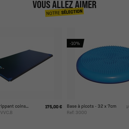
VOUS ALLEZ AIMER
SÉLECTION
NOTRE
-10%
ippant coins...
Base à picots - 32 x 7cm
175,00 €
1
PVVC.B
Ref: 3000