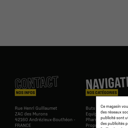
NAVIGAT
CONTACT
NOS INFOS
NOS CATÉGORIES
Ce magasin vous
Rue Henri Guillaumet
Buts & Abris football
des réseaux soci
ZAC des Murons
Equipements du Clu
publicité sont u
42160
Andrézieux-Bouthéon -
Pharmacie & Soins
des publicités 
FRANCE
Proprio & réeducatio