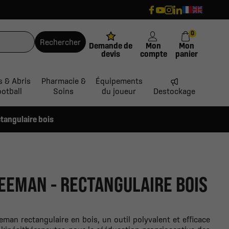
0
Rechercher
Demande de
Mon
Mon
devis
compte
panier
s & Abris
Pharmacie &
Équipements
ootball
Soins
du joueur
Destockage
tangulaire bois
EEMAN - RECTANGULAIRE BOIS
man rectangulaire en bois, un outil polyvalent et efficace