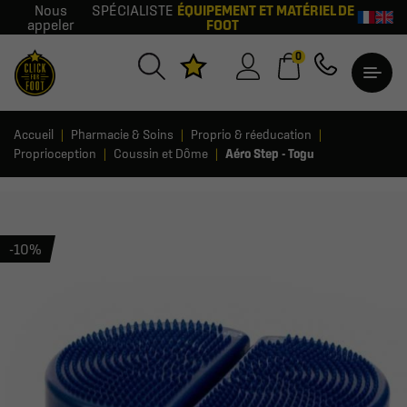
Nous
SPÉCIALISTE
ÉQUIPEMENT ET MATÉRIEL DE
appeler
FOOT
0
Accueil
Pharmacie & Soins
Proprio & réeducation
Proprioception
Coussin et Dôme
Aéro Step - Togu
-10%