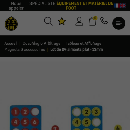
Nous
SPÉCIALISTE
ÉQUIPEMENT ET MATÉRIEL DE
appeler
FOOT
0
Accueil
Coaching & Arbitrage
Tableau et Affichage
Magnets & accessoires
Lot de 24 aimants plat - 13mm