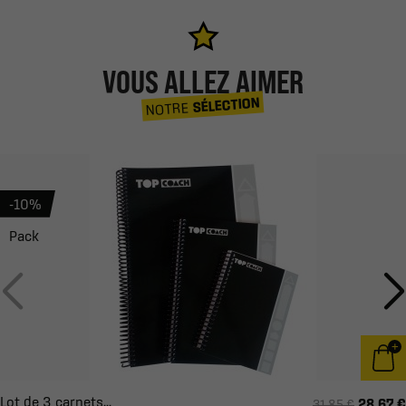
VOUS ALLEZ AIMER
SÉLECTION
NOTRE
-10%
Pack
Lot de 3 carnets...
28,67 €
31,85 €