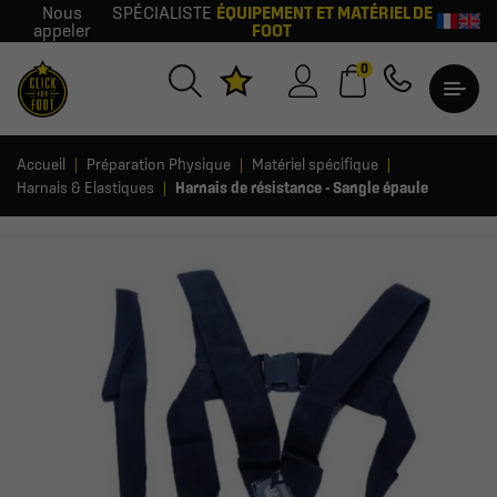
Nous
SPÉCIALISTE
ÉQUIPEMENT ET MATÉRIEL DE
appeler
FOOT
0
Accueil
Préparation Physique
Matériel spécifique
Harnais & Elastiques
Harnais de résistance - Sangle épaule