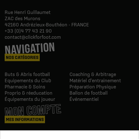
Rue Henri Guillaumet
ZAC des Murons
42160
Andrézieux-Bouthéon - FRANCE
+33 (0)4 77 43 21 90
contact@clickforfoot.com
NAVIGATION
NOS CATÉGORIES
Buts & Abris football
Coaching & Arbitrage
Equipements du Club
Matériel d'entrainement
Pharmacie & Soins
Préparation Physique
Proprio & réeducation
Ballon de football
Équipements du joueur
Événementiel
MON COMPTE
MES INFORMATIONS
Mes commandes