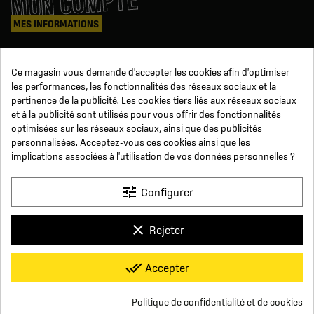
MON COMPTE
MES INFORMATIONS
Mes commandes
Ce magasin vous demande d'accepter les cookies afin d'optimiser
Avoirs
les performances, les fonctionnalités des réseaux sociaux et la
Informations
pertinence de la publicité. Les cookies tiers liés aux réseaux sociaux
Suivi de commande
et à la publicité sont utilisés pour vous offrir des fonctionnalités
Devenez revendeur
NOUS SUIVRE
optimisées sur les réseaux sociaux, ainsi que des publicités
personnalisées. Acceptez-vous ces cookies ainsi que les
implications associées à l'utilisation de vos données personnelles ?
SUR LES RÉSEAUX
tune
Configurer
Facebook
YouTube
Instagram
LinkedIn
clear
Rejeter
x
Click For Foot
done_all
Accepter
4.7
Conditions générales de vente
Paiement sécurisé
Qui sommes-nous ?
Foire aux Questions
Mentions légales
Basé sur
16
avis
Conditions de livraisons et de retours
Respect de la vie privée
Politique de confidentialité et de cookies
Nous contacter