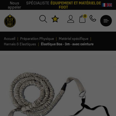
Nous
SPÉCIALISTE
ÉQUIPEMENT ET MATÉRIEL DE
appeler
FOOT
0
Accueil
Préparation Physique
Matériel spécifique
Harnais & Elastiques
Élastique Boa - 3m - avec ceinture