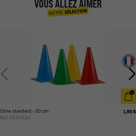
VOUS ALLEZ AIMER
SÉLECTION
NOTRE
Cône standard - 20 cm
1,90 €
Ref: 063332A