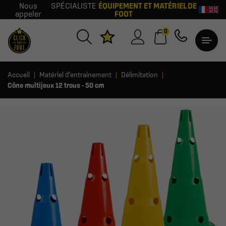
Nous
SPÉCIALISTE
ÉQUIPEMENT ET MATÉRIEL DE
appeler
FOOT
0
Accueil
Matériel d'entrainement
Délimitation
Cône multijeux 12 trous - 50 cm