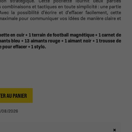
non stratégique. Cette pochette fournit deux parties
 combinaisons et tactiques en toute simplicité : une partie
vec la possibilité d'écrire et d'effacer facilement, cette
é maximale pour communiquer vos idées de manière claire et
tte en cuir + 1 terrain de football magnétique + 1 carnet de
mants bleu + 13 aimants rouge + 1 aimant noir + 1 trousse de
 pour effacer + 1 stylo.
ER AU PANIER
20/08/2026