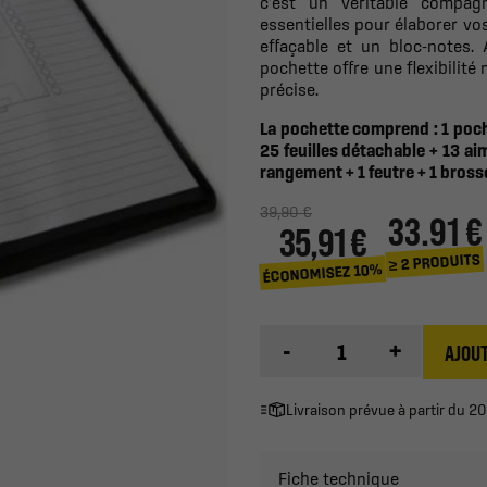
c'est un véritable compag
essentielles pour élaborer vos
effaçable et un bloc-notes. A
pochette offre une flexibilit
précise.
La pochette comprend : 1 poche
25 feuilles détachable + 13 ai
rangement + 1 feutre + 1 brosse
39,90 €
33.91 €
35,91 €
≥ 2 PRODUITS
ÉCONOMISEZ 10%
-
+
AJOUT
Livraison prévue à partir du 
Fiche technique