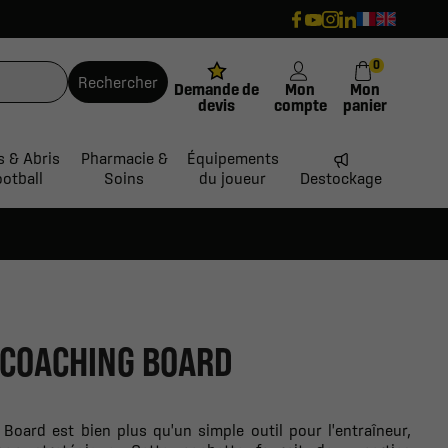
0
Rechercher
Demande de
Mon
Mon
devis
compte
panier
s & Abris
Pharmacie &
Équipements
ootball
Soins
du joueur
Destockage
 COACHING BOARD
oard est bien plus qu'un simple outil pour l'entraîneur,