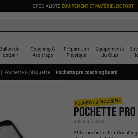
SPÉCIALISTE
ÉQUIPEMENT ET MATÉRIEL DE FOOT
Ballon de
Coaching &
Préparation
Equipements
But
football
Arbitrage
Physique
du Club
f
Pochette & plaquette
Pochette pro coaching board
POCHETTE & PLAQUETTE
POCHETTE PRO
063306-a-0973
30La pochette Pro Coaching B