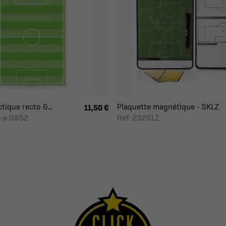
tique recto &...
Plaquette magnétique - SKLZ
11,50 €
-a-0852
Ref: 2326LZ