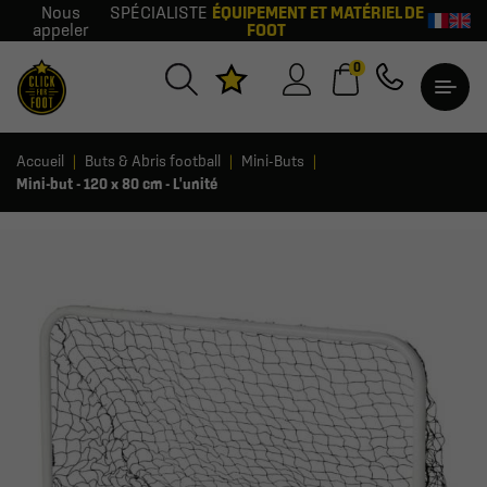
Nous
SPÉCIALISTE
ÉQUIPEMENT ET MATÉRIEL DE
appeler
FOOT
0
Accueil
Buts & Abris football
Mini-Buts
Mini-but - 120 x 80 cm - L'unité