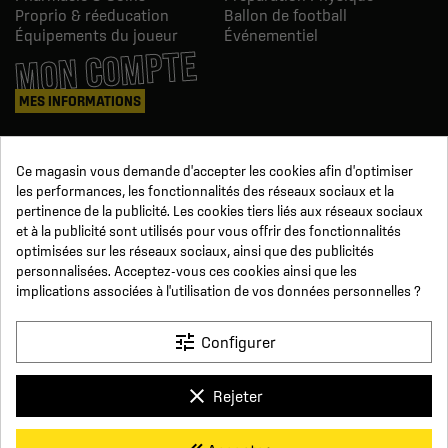
Proprio & réeducation
Ballon de football
Équipements du joueur
Événementiel
MON COMPTE
MES INFORMATIONS
Mes commandes
Ce magasin vous demande d'accepter les cookies afin d'optimiser
Avoirs
les performances, les fonctionnalités des réseaux sociaux et la
Informations
pertinence de la publicité. Les cookies tiers liés aux réseaux sociaux
Suivi de commande
et à la publicité sont utilisés pour vous offrir des fonctionnalités
Devenez revendeur
NOUS SUIVRE
optimisées sur les réseaux sociaux, ainsi que des publicités
personnalisées. Acceptez-vous ces cookies ainsi que les
implications associées à l'utilisation de vos données personnelles ?
SUR LES RÉSEAUX
tune
Configurer
Facebook
YouTube
Instagram
LinkedIn
clear
Rejeter
x
Click For Foot