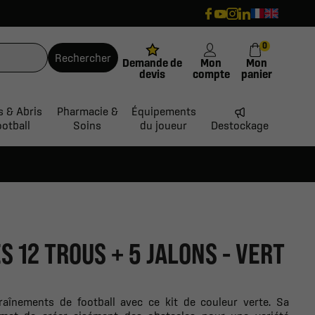
0
Rechercher
Demande de
Mon
Mon
devis
compte
panier
s & Abris
Pharmacie &
Équipements
ootball
Soins
du joueur
Destockage
S 12 TROUS + 5 JALONS - VERT
raînements de football avec ce kit de couleur verte. Sa