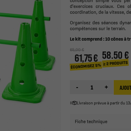
conception simple vous per
d'exercices cruciaux. Ces 
coordination, de la vitesse,
Organisez des séances dynam
compétences sur le terrain.
Le kit comprend : 10 cônes à t
65,00 €
58.50 €
61,75 €
≥ 2 PRODUITS
ÉCONOMISEZ 5%
-
+
AJOUT
Livraison prévue à partir du 
Fiche technique