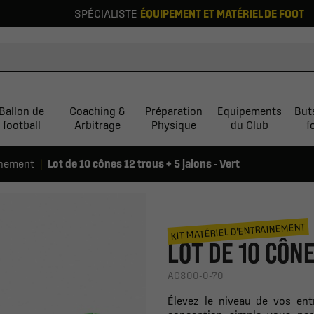
SPÉCIALISTE
ÉQUIPEMENT ET MATÉRIEL DE FOOT
Ballon de
Coaching &
Préparation
Equipements
But
football
Arbitrage
Physique
du Club
f
inement
Lot de 10 cônes 12 trous + 5 jalons - Vert
KIT MATÉRIEL D'ENTRAINEMENT
LOT DE 10 CÔNE
AC800-0-70
Élevez le niveau de vos ent