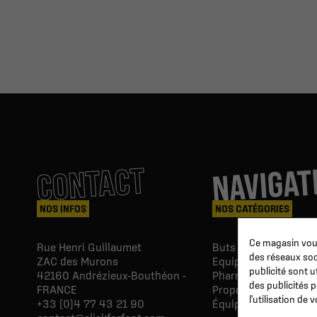
NAVIGAT
CONTACT
NOS INFOS
NOS CATÉGORIES
Ce magasin vous
Rue Henri Guillaumet
Buts & Abris football
des réseaux soci
ZAC des Murons
Equipements du Clu
publicité sont u
42160
Andrézieux-Bouthéon -
Pharmacie & Soins
des publicités 
FRANCE
Proprio & réeducatio
l'utilisation de
+33 (0)4 77 43 21 90
Équipements du joue