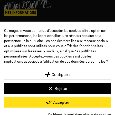
MON COMPTE
MES INFORMATIONS
Mes commandes
Ce magasin vous demande d'accepter les cookies afin d'optimiser
Avoirs
les performances, les fonctionnalités des réseaux sociaux et la
Informations
pertinence de la publicité. Les cookies tiers liés aux réseaux sociaux
Suivi de commande
et à la publicité sont utilisés pour vous offrir des fonctionnalités
Devenez revendeur
NOUS SUIVRE
optimisées sur les réseaux sociaux, ainsi que des publicités
personnalisées. Acceptez-vous ces cookies ainsi que les
implications associées à l'utilisation de vos données personnelles ?
SUR LES RÉSEAUX
tune
Configurer
Facebook
YouTube
Instagram
LinkedIn
clear
Rejeter
x
Click For Foot
done_all
Accepter
4.7
Conditions générales de vente
Paiement sécurisé
Qui sommes-nous ?
Foire aux Questions
Mentions légales
Basé sur
16
avis
Conditions de livraisons et de retours
Respect de la vie privée
Politique de confidentialité et de cookies