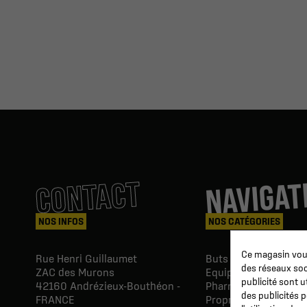
NAVIGAT
CONTACT
NOS INFOS
NOS CATÉGORIES
Ce magasin vous
Rue Henri Guillaumet
Buts & Abris football
des réseaux soci
ZAC des Murons
Equipements du Clu
publicité sont u
42160
Andrézieux-Bouthéon -
Pharmacie & Soins
des publicités 
FRANCE
Proprio & réeducatio