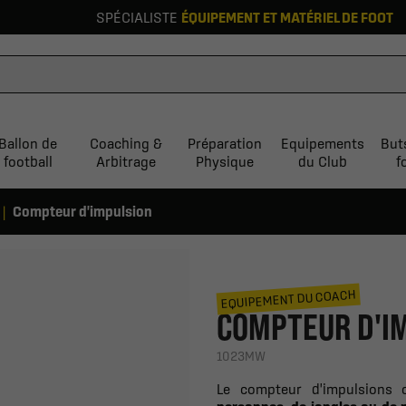
SPÉCIALISTE
ÉQUIPEMENT ET MATÉRIEL DE FOOT
Ballon de
Coaching &
Préparation
Equipements
But
football
Arbitrage
Physique
du Club
f
Compteur d'impulsion
EQUIPEMENT DU COACH
COMPTEUR D'I
1023MW
Le compteur d'impulsions c