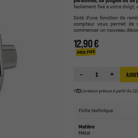
personnes, de jongles ou de p
facilement fixé à votre doigt, 
Doté d'une fonction de remis
compteur vous permet de ré
commencer un nouveau déco
12,90 €
PRIX FIXE
-
+
AJOUT
Livraison prévue à partir du 
Fiche technique
Matière
Métal