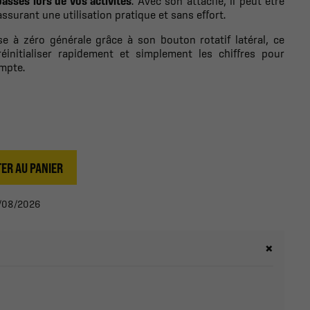
asses lors de vos activités
. Avec son attache, il peut être
assurant une utilisation pratique et sans effort.
e à zéro générale grâce à son bouton rotatif latéral, ce
initialiser rapidement et simplement les chiffres pour
mpte.
ER AU PANIER
12/08/2026