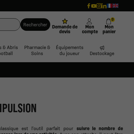
0
Rechercher
Demande de
Mon
Mon
devis
compte
panier
s & Abris
Pharmacie &
Équipements
ootball
Soins
du joueur
Destockage
MPULSION
lassique est l'outil parfait pour
suivre le nombre de