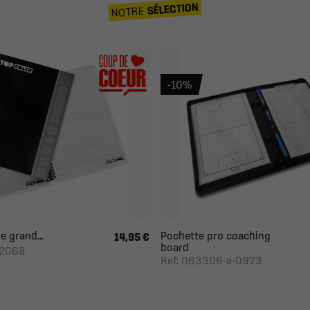
SÉLECTION
NOTRE
-10%
e grand...
Pochette pro coaching
14,95 €
board
82068
Ref: 063306-a-0973