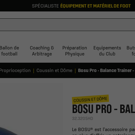
SPÉCIALISTE
ÉQUIPEMENT ET MATÉRIEL DE FOOT
Ballon de
Coaching &
Préparation
Equipements
But
football
Arbitrage
Physique
du Club
f
Proprioception
Coussin et Dôme
Bosu Pro - Balance Trainer -
COUSSIN ET DÔME
BOSU PRO - BA
32.3205HD
Le BOSU® est l'accessoire parfai