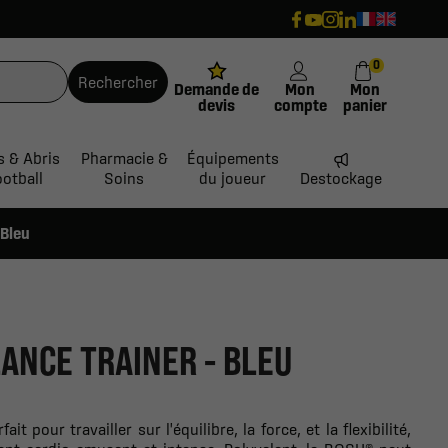
0
Rechercher
Demande de
Mon
Mon
devis
compte
panier
s & Abris
Pharmacie &
Équipements
ootball
Soins
du joueur
Destockage
 Bleu
LANCE TRAINER - BLEU
t pour travailler sur l'équilibre, la force, et la flexibilité,