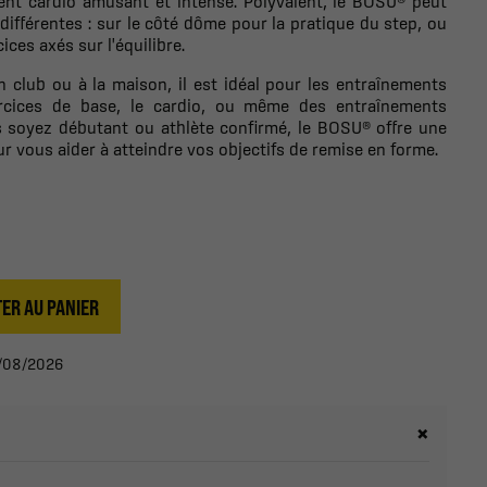
ment cardio amusant et intense. Polyvalent, le BOSU® peut
différentes : sur le côté dôme pour la pratique du step, ou
ices axés sur l'équilibre.
n club ou à la maison, il est idéal pour les entraînements
xercices de base, le cardio, ou même des entraînements
 soyez débutant ou athlète confirmé, le BOSU® offre une
r vous aider à atteindre vos objectifs de remise en forme.
ER AU PANIER
13/08/2026