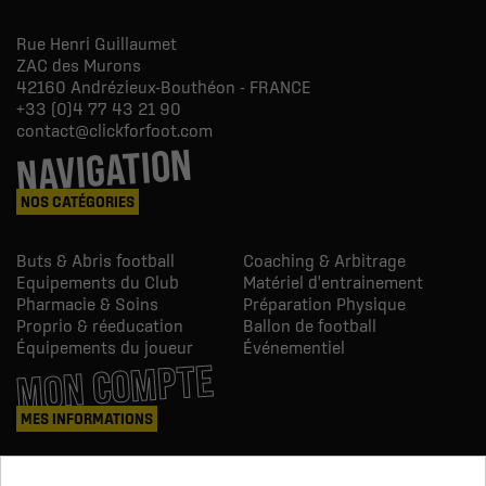
Rue Henri Guillaumet
ZAC des Murons
42160
Andrézieux-Bouthéon - FRANCE
+33 (0)4 77 43 21 90
contact@clickforfoot.com
NAVIGATION
NOS CATÉGORIES
Buts & Abris football
Coaching & Arbitrage
Equipements du Club
Matériel d'entrainement
Pharmacie & Soins
Préparation Physique
Proprio & réeducation
Ballon de football
Équipements du joueur
Événementiel
MON COMPTE
MES INFORMATIONS
Mes commandes