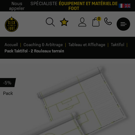
Nous
SPÉCIALISTE
ÉQUIPEMENT ET MATÉRIEL DE
appeler
FOOT
0
Accueil
Coaching & Arbitrage
Tableau et Affichage
Taktifol
Pack Taktifol - 2 Rouleaux terrain
-5%
Pack