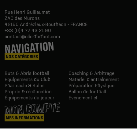
Rue Henri Guillaumet
ZAC des Murons
42160
Andrézieux-Bouthéon - FRANCE
+33 (0)4 77 43 21 90
contact@clickforfoot.com
NAVIGATION
NOS CATÉGORIES
Buts & Abris football
Coaching & Arbitrage
Equipements du Club
Matériel d'entrainement
Pharmacie & Soins
Préparation Physique
Proprio & réeducation
Ballon de football
Équipements du joueur
Événementiel
MON COMPTE
MES INFORMATIONS
Mes commandes