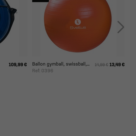
Ballon gymball, swissball,...
109,99 €
13,49 €
14,99 €
Ref: 0396