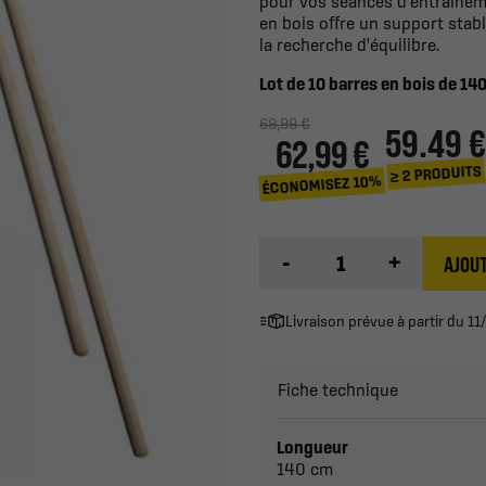
pour vos séances d'entraîneme
en bois offre un support stabl
la recherche d'équilibre.
Lot de 10 barres en bois de 1
69,99 €
59.49 €
62,99 €
≥ 2 PRODUITS
ÉCONOMISEZ 10%
-
+
AJOUT
Livraison prévue à partir du 
Fiche technique
Longueur
140 cm