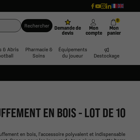
0
Rechercher
Demande de
Mon
Mon
devis
compte
panier
s & Abris
Pharmacie &
Équipements
ootball
Soins
du joueur
Destockage
FFEMENT EN BOIS - LOT DE 10
ffement en bois, l'accessoire polyvalent et indispensable