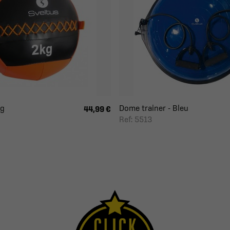
kg
Dome trainer - Bleu
44,99 €
Ref: 5513