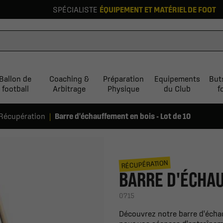
SPÉCIALISTE
ÉQUIPEMENT ET MATÉRIEL DE FOOT
Ballon de
Coaching &
Préparation
Equipements
But
football
Arbitrage
Physique
du Club
f
Récupération
Barre d'échauffement en bois - Lot de 10
RÉCUPÉRATION
BARRE D'ÉCHAU
0715
Découvrez notre barre d'échau