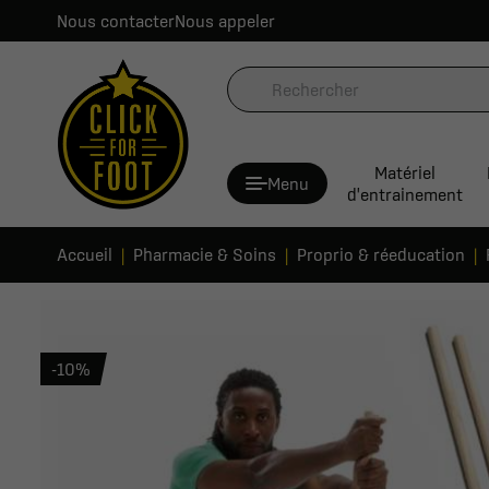
Nous contacter
Nous appeler
Matériel
Menu
d'entrainement
Accueil
Pharmacie & Soins
Proprio & réeducation
-10%