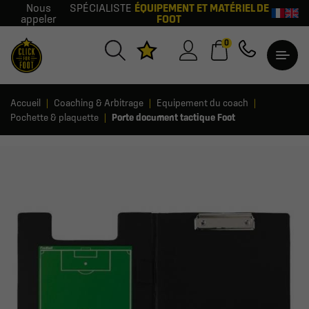
Nous
SPÉCIALISTE
ÉQUIPEMENT ET MATÉRIEL DE
appeler
FOOT
0
Accueil
Coaching & Arbitrage
Equipement du coach
Pochette & plaquette
Porte document tactique Foot