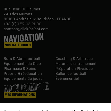
Rue Henri Guillaumet
ZAC des Murons
42160
Andrézieux-Bouthéon - FRANCE
+33 (0)4 77 43 21 90
contact@clickforfoot.com
NAVIGATION
NOS CATÉGORIES
Buts & Abris football
Coaching & Arbitrage
Equipements du Club
Matériel d'entrainement
Pharmacie & Soins
Préparation Physique
Proprio & réeducation
Ballon de football
Équipements du joueur
Événementiel
MON COMPTE
MES INFORMATIONS
Mes commandes