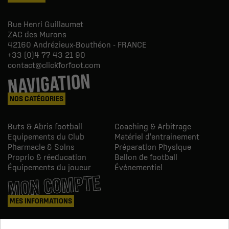
Rue Henri Guillaumet
ZAC des Murons
42160
Andrézieux-Bouthéon - FRANCE
+33 (0)4 77 43 21 90
contact@clickforfoot.com
NAVIGATION
NOS CATÉGORIES
Buts & Abris football
Coaching & Arbitrage
Equipements du Club
Matériel d'entrainement
Pharmacie & Soins
Préparation Physique
Proprio & réeducation
Ballon de football
Équipements du joueur
Événementiel
MON COMPTE
MES INFORMATIONS
Mes commandes