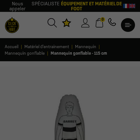
Nous
SPÉCIALISTE
ÉQUIPEMENT ET MATÉRIEL DE
appeler
FOOT
0
Accueil
Matériel d'entrainement
Mannequin
Mannequin gonflable
Mannequin gonflable - 115 cm