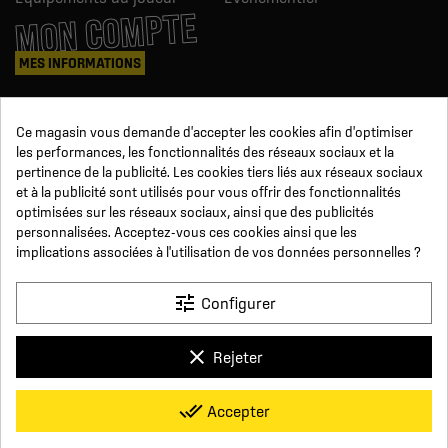
MON COMPTE
MES INFORMATIONS
Mes commandes
Ce magasin vous demande d'accepter les cookies afin d'optimiser
Avoirs
les performances, les fonctionnalités des réseaux sociaux et la
Informations
pertinence de la publicité. Les cookies tiers liés aux réseaux sociaux
Suivi de commande
et à la publicité sont utilisés pour vous offrir des fonctionnalités
Devenez revendeur
NOUS SUIVRE
optimisées sur les réseaux sociaux, ainsi que des publicités
personnalisées. Acceptez-vous ces cookies ainsi que les
implications associées à l'utilisation de vos données personnelles ?
SUR LES RÉSEAUX
tune
Configurer
Facebook
YouTube
Instagram
LinkedIn
clear
Rejeter
x
Click For Foot
done_all
Accepter
4.7
Conditions générales de vente
Paiement sécurisé
Qui sommes-nous ?
Foire aux Questions
Mentions légales
Basé sur
16
avis