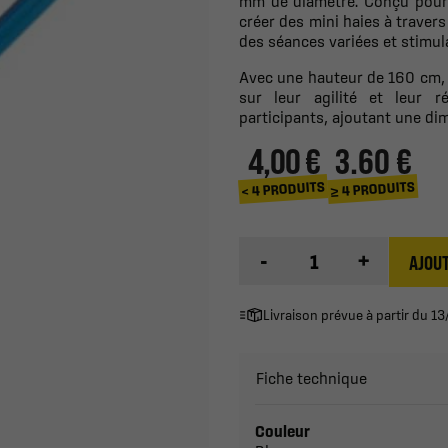
mm de diamètre. Conçu pour a
créer des mini haies à travers
des séances variées et stimul
Avec une hauteur de 160 cm, ce
sur leur agilité et leur r
participants, ajoutant une d
4,00 €
3.60 €
≥ 4 PRODUITS
< 4 PRODUITS
-
+
AJOUT
Livraison prévue à partir du 
Fiche technique
Couleur