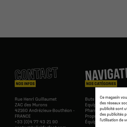
NAVIGAT
CONTACT
NOS INFOS
NOS CATÉGORIES
Ce magasin vous
Rue Henri Guillaumet
Buts & Abris football
des réseaux soci
ZAC des Murons
Equipements du Clu
publicité sont u
42160
Andrézieux-Bouthéon -
Pharmacie & Soins
des publicités 
FRANCE
Proprio & réeducatio
l'utilisation de
+33 (0)4 77 43 21 90
Équipements du joue