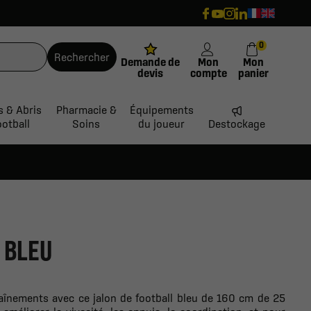
0
Rechercher
Demande de
Mon
Mon
devis
compte
panier
s & Abris
Pharmacie &
Équipements
ootball
Soins
du joueur
Destockage
- BLEU
traînements avec ce jalon de football bleu de 160 cm de 25