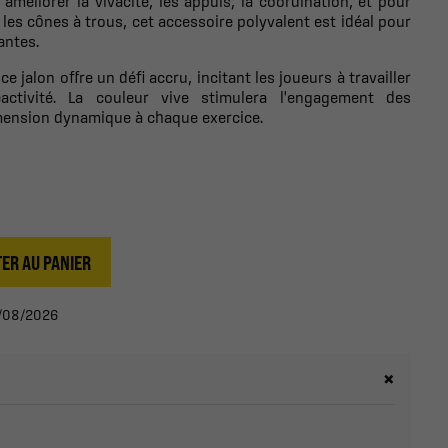
méliorer la vivacité, les appuis, la coordination, et pour
 les cônes à trous, cet accessoire polyvalent est idéal pour
antes.
 jalon offre un défi accru, incitant les joueurs à travailler
éactivité. La couleur vive stimulera l'engagement des
imension dynamique à chaque exercice.
ER AU PANIER
13/08/2026