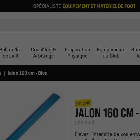
SPÉCIALISTE
ÉQUIPEMENT ET MATÉRIEL DE FOOT
Ballon de
Coaching &
Préparation
Equipements
But
football
Arbitrage
Physique
du Club
f
s
Jalon 160 cm - Bleu
JALONS
JALON 160 CM 
J160-0-40
Élevez l'intensité de vos en