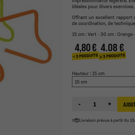
impressionnante légèreté. Ell
idéales pour divers exercices.
Offrant un excellent rapport qu
de coordination, de technique
15 cm : Vert -
30 cm : Orange 
4,80 €
4.08 €
≥ 3 PRODUITS
< 3 PRODUITS
Hauteur : 15 cm
15 cm
-
+
AJOUT
Livraison prévue à partir du 