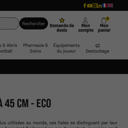
0
Rechercher
Demande de
Mon
Mon
devis
compte
panier
s & Abris
Pharmacie &
Équipements
ootball
Soins
du joueur
Destockage
À 45 CM - ECO
lus utilisées au monde, ces haies se distinguent par leur