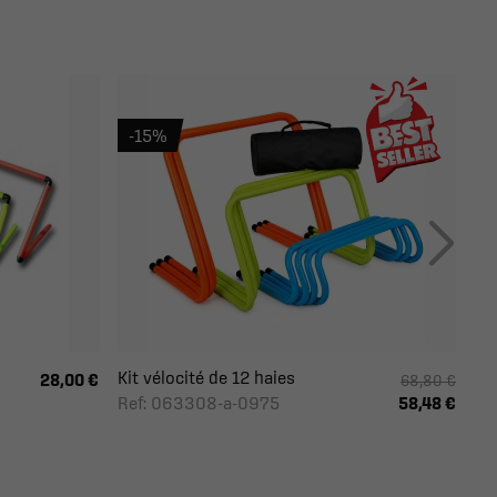
-15%
Kit vélocité de 12 haies
28,00 €
68,80 €
Ref: 063308-a-0975
58,48 €