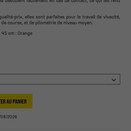
es basculent facilement en cas de contact, ce qui les rend
alité-prix, elles sont parfaites pour le travail de vivacité,
 de course, et de pliométrie de niveau moyen.
-
45 cm : Orange
ER AU PANIER
13/08/2026