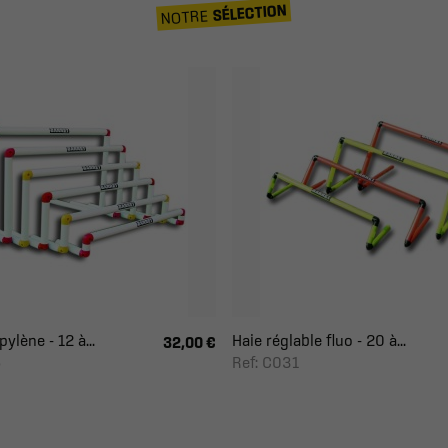
SÉLECTION
NOTRE
ylène - 12 à...
Haie réglable fluo - 20 à...
32,00 €
5
Ref: C031