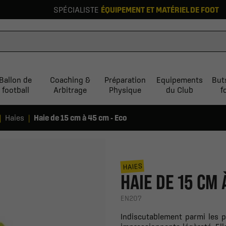
SPÉCIALISTE
ÉQUIPEMENT ET MATÉRIEL DE FOOT
Ballon de
Coaching &
Préparation
Equipements
But
football
Arbitrage
Physique
du Club
f
Haies
Haie de 15 cm à 45 cm - Eco
HAIES
HAIE DE 15 CM 
EN207
Indiscutablement parmi les p