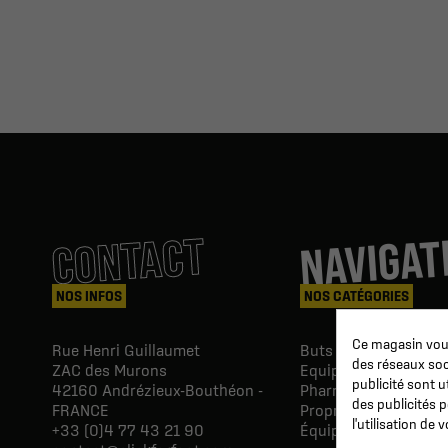
NAVIGAT
CONTACT
NOS INFOS
NOS CATÉGORIES
Ce magasin vous
Rue Henri Guillaumet
Buts & Abris football
des réseaux soci
ZAC des Murons
Equipements du Clu
publicité sont u
42160
Andrézieux-Bouthéon -
Pharmacie & Soins
des publicités 
FRANCE
Proprio & réeducatio
l'utilisation de
+33 (0)4 77 43 21 90
Équipements du joue