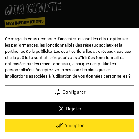
MON COMPTE
MES INFORMATIONS
Mes commandes
Ce magasin vous demande d'accepter les cookies afin d'optimiser
Avoirs
les performances, les fonctionnalités des réseaux sociaux et la
Informations
pertinence de la publicité. Les cookies tiers liés aux réseaux sociaux
Suivi de commande
et à la publicité sont utilisés pour vous offrir des fonctionnalités
Devenez revendeur
NOUS SUIVRE
optimisées sur les réseaux sociaux, ainsi que des publicités
personnalisées. Acceptez-vous ces cookies ainsi que les
implications associées à l'utilisation de vos données personnelles ?
SUR LES RÉSEAUX
tune
Configurer
Facebook
YouTube
Instagram
LinkedIn
clear
Rejeter
x
Click For Foot
done_all
Accepter
4.7
Conditions générales de vente
Paiement sécurisé
Qui sommes-nous ?
Foire aux Questions
Mentions légales
Basé sur
16
avis